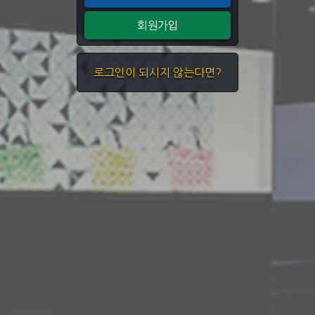
회원가입
로그인이 되시지 않는다면?