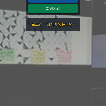
회원가입
로그인이 되시지 않는다면?