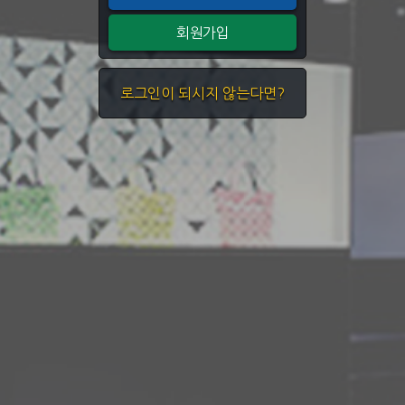
회원가입
로그인이 되시지 않는다면?